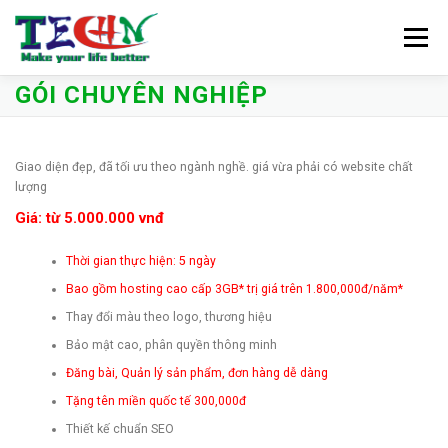
Skip
to
Menu
content
GÓI CHUYÊN NGHIỆP
TRANG CHỦ
VỀ CHÚNG TÔI
BẢNG GIÁ
Giao diện đẹp, đã tối ưu theo ngành nghề. giá vừa phải có website chất
lượng
KHO GIAO DIỆN
KIẾN THỨC CÔNG NGHỆ
Giá: từ
5.000.000
vnđ
Thời gian thực hiện: 5 ngày
TÀI LIỆU QUẢN TRỊ
LIÊN HỆ
Bao gồm hosting cao cấp 3GB* trị giá trên 1.800,000đ/năm*
Thay đổi màu theo logo, thương hiệu
Bảo mật cao, phân quyền thông minh
Đăng bài, Quản lý sản phẩm, đơn hàng dễ dàng
Tặng tên miền quốc tế 300,000đ
Thiết kế chuẩn SEO