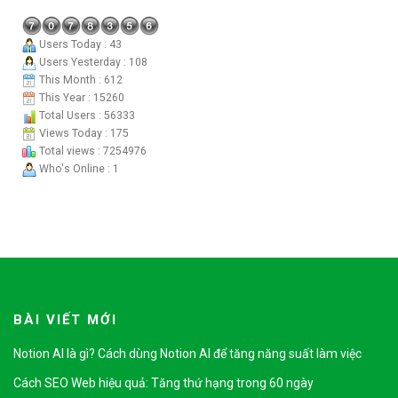
Users Today : 43
Users Yesterday : 108
This Month : 612
This Year : 15260
Total Users : 56333
Views Today : 175
Total views : 7254976
Who's Online : 1
BÀI VIẾT MỚI
Notion AI là gì? Cách dùng Notion AI để tăng năng suất làm việc
Cách SEO Web hiệu quả: Tăng thứ hạng trong 60 ngày