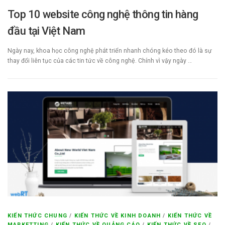
Top 10 website công nghệ thông tin hàng
đầu tại Việt Nam
Ngày nay, khoa học công nghệ phát triển nhanh chóng kéo theo đó là sự
thay đổi liên tục của các tin tức về công nghệ. Chính vì vậy ngày …
KIẾN THỨC CHUNG
/
KIẾN THỨC VỀ KINH DOANH
/
KIẾN THỨC VỀ
MARKETTING
/
KIẾN THỨC VỀ QUẢNG CÁO
/
KIẾN THỨC VỀ SEO
/