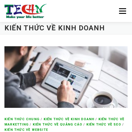
Skip
to
Menu
content
KIẾN THỨC VỀ KINH DOANH
TRANG CHỦ
VỀ CHÚNG TÔI
BẢNG GIÁ
KHO GIAO DIỆN
KIẾN THỨC CÔNG NGHỆ
TÀI LIỆU QUẢN TRỊ
LIÊN HỆ
KIẾN THỨC CHUNG
/
KIẾN THỨC VỀ KINH DOANH
/
KIẾN THỨC VỀ
MARKETTING
/
KIẾN THỨC VỀ QUẢNG CÁO
/
KIẾN THỨC VỀ SEO
/
KIẾN THỨC VỀ WEBSITE