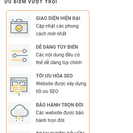
ƯU ĐIỂM VƯỢT TRỘI